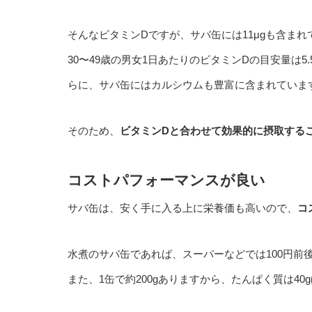
そんなビタミンDですが、
サバ缶には11μgも含ま
30〜49歳の男女1日あたりのビタミンDの目安量は
らに、サバ缶にはカルシウムも豊富に含まれていま
そのため、
ビタミンDと合わせて効果的に摂取する
コストパフォーマンスが良い
サバ缶は、安く手に入る上に栄養価も高いので、
コ
水煮のサバ缶であれば、スーパーなどでは100円前
また、1缶で約200gありますから、
たんぱく質は40