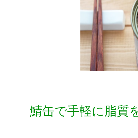
鯖缶で手軽に脂質